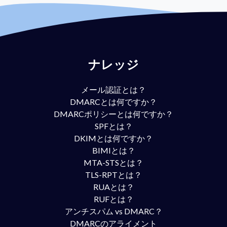
ナレッジ
メール認証とは？
DMARCとは何ですか？
DMARCポリシーとは何ですか？
SPFとは？
DKIMとは何ですか？
BIMIとは？
MTA-STSとは？
TLS-RPTとは？
RUAとは？
RUFとは？
アンチスパム vs DMARC？
DMARCのアライメント