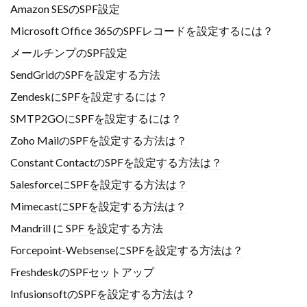
Amazon SESのSPF設定
Microsoft Office 365のSPFレコードを設定するには？
メールチンプのSPF設定
SendGridのSPFを設定する方法
ZendeskにSPFを設定するには？
SMTP2GOにSPFを設定するには？
Zoho MailのSPFを設定する方法は？
Constant ContactのSPFを設定する方法は？
SalesforceにSPFを設定する方法は？
MimecastにSPFを設定する方法は？
Mandrill に SPF を設定する方法
Forcepoint-WebsenseにSPFを設定する方法は？
FreshdeskのSPFセットアップ
InfusionsoftのSPFを設定する方法は？