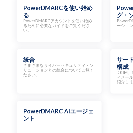
PowerDMARCを使い始め
Pow
る
グ・
PowerDMARCアカウントを使い始め
Powe
るために必要なガイドをご覧くださ
ーショ
い。
統合
サー
さまざまなサイバーセキュリティ・ソ
構成
リューションとの統合についてご覧く
DKIM
ださい。
ィメー
紹介し
PowerDMARC AIエージェ
ント