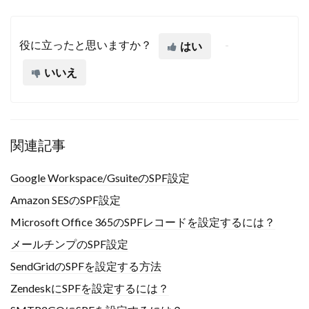
役に立ったと思いますか？
はい
いいえ
関連記事
Google Workspace/GsuiteのSPF設定
Amazon SESのSPF設定
Microsoft Office 365のSPFレコードを設定するには？
メールチンプのSPF設定
SendGridのSPFを設定する方法
ZendeskにSPFを設定するには？