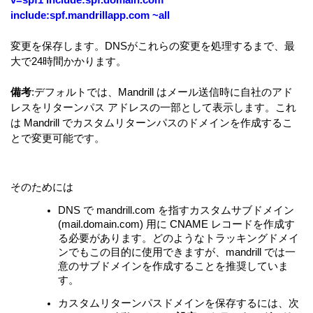
v=spf1 include:spf.domain.com
include:spf.mandrillapp.com ~all
変更を保存します。DNSがこれらの変更を処理するまで、最
大で24時間かかります。
備考
:デフォルトでは、Mandrill はメール送信時に自社のアド
レスをリターンパス アドレスの一部として表示します。これ
は Mandrill でカスタムリターンパスのドメインを作成するこ
とで変更可能です。
そのためには
DNS で mandrill.com を指すカスタムサブドメイン
(mail.domain.com) 用に CNAME レコードを作成す
る必要があります。どのようなトラッキングドメイ
ンでもこの目的に使用できますが、mandrill では一
意のサブドメインを作成することを推奨していま
す。
カスタムリターンパスドメインを保存するには、次