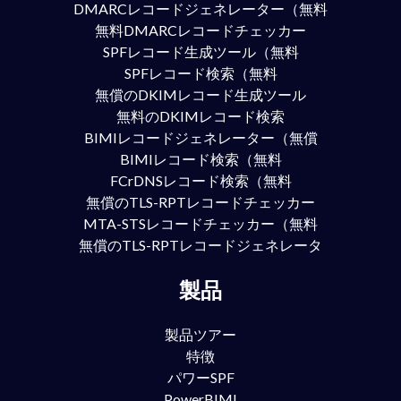
DMARCレコードジェネレーター（無料
無料DMARCレコードチェッカー
SPFレコード生成ツール（無料
SPFレコード検索（無料
無償のDKIMレコード生成ツール
無料のDKIMレコード検索
BIMIレコードジェネレーター（無償
BIMIレコード検索（無料
FCrDNSレコード検索（無料
無償のTLS-RPTレコードチェッカー
MTA-STSレコードチェッカー（無料
無償のTLS-RPTレコードジェネレータ
製品
製品ツアー
特徴
パワーSPF
PowerBIMI