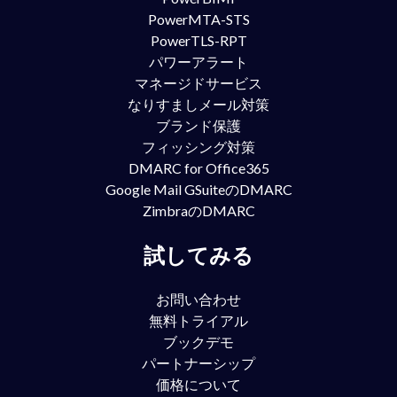
PowerMTA-STS
PowerTLS-RPT
パワーアラート
マネージドサービス
なりすましメール対策
ブランド保護
フィッシング対策
DMARC for Office365
Google Mail GSuiteのDMARC
ZimbraのDMARC
試してみる
お問い合わせ
無料トライアル
ブックデモ
パートナーシップ
価格について