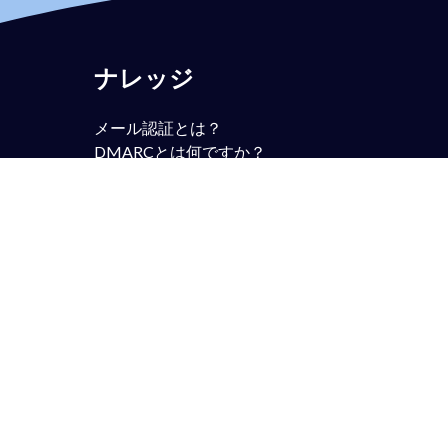
ナレッジ
メール認証とは？
DMARCとは何ですか？
DMARCポリシーとは何ですか？
SPFとは？
DKIMとは何ですか？
BIMIとは？
MTA-STSとは？
TLS-RPTとは？
RUAとは？
RUFとは？
アンチスパム vs DMARC？
DMARCのアライメント
DMARCコンプライアンス
DMARCの実施