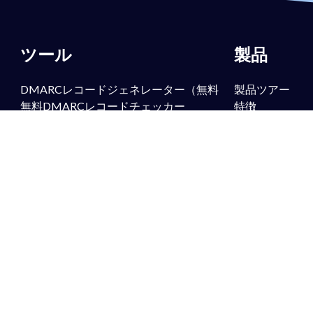
ツール
製品
DMARCレコードジェネレーター（無料
製品ツアー
無料DMARCレコードチェッカー
特徴
SPFレコード生成ツール（無料
パワーSPF
SPFレコード検索（無料
PowerBIMI
無償のDKIMレコード生成ツール
PowerMTA-ST
無料のDKIMレコード検索
PowerTLS-RPT
BIMIレコードジェネレーター（無償
パワーアラート
BIMIレコード検索（無料
マネージドサー
FCrDNSレコード検索（無料
なりすましメー
無償のTLS-RPTレコードチェッカー
ブランド保護
MTA-STSレコードチェッカー（無料
フィッシング対
無償のTLS-RPTレコードジェネレータ
DMARC for Off
Google Mail 
ZimbraのDMA