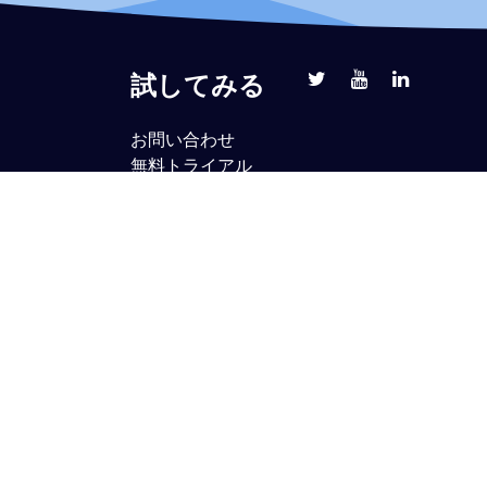
試してみる
お問い合わせ
無料トライアル
ブックデモ
パートナーシップ
S
価格について
よくあるご質問
サポート
ビス
ブログ
ル対策
策
ice365
GSuiteのDMARC
RC