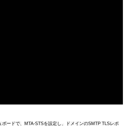
ボードで、MTA-STSを設定し、ドメインのSMTP TLSレポ